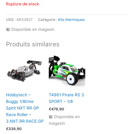
Rupture de stock
UGS :
AR33827
Catégorie :
Kits thermiques
🏪 Disponible en magasin
Produits similaires
Hobbytech –
T4961 Pirate RS 3
Buggy 1/8čme
SPORT – 1/8
Spirit NXT RR GP
€
479,90
Race Roller –
🏪 Disponible en
3.NXT.RR.RACE.GP
magasin
€
339,90