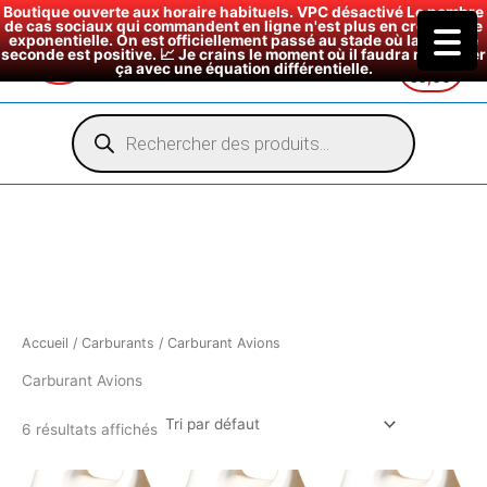
Boutique ouverte aux horaire habituels. VPC désactivé Le nombre
de cas sociaux qui commandent en ligne n'est plus en croissance
exponentielle. On est officiellement passé au stade où la dérivée
seconde est positive. 📈 Je crains le moment où il faudra modéliser
ça avec une équation différentielle.
€
0,00
Aller
au
Recherche
de
contenu
produits
Accueil
/
Carburants
/ Carburant Avions
Carburant Avions
6 résultats affichés