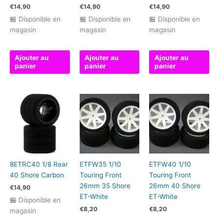
€
14,90
€
14,90
€
14,90
🏪 Disponible en
🏪 Disponible en
🏪 Disponible en
magasin
magasin
magasin
Ajouter au
Ajouter au
Ajouter au
panier
panier
panier
8ETRC40 1/8 Rear
ETFW35 1/10
ETFW40 1/10
40 Shore Carbon
Touring Front
Touring Front
26mm 35 Shore
26mm 40 Shore
€
14,90
ET-White
ET-White
🏪 Disponible en
€
8,20
€
8,20
magasin