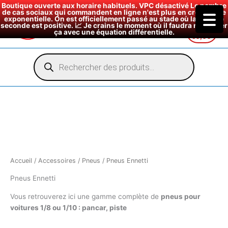
Boutique ouverte aux horaire habituels. VPC désactivé Le nombre
de cas sociaux qui commandent en ligne n'est plus en croissance
exponentielle. On est officiellement passé au stade où la dérivée
seconde est positive. 📈 Je crains le moment où il faudra modéliser
ça avec une équation différentielle.
€
0,00
Aller
au
Recherche
de
contenu
produits
Accueil
/
Accessoires
/
Pneus
/ Pneus Ennetti
Pneus Ennetti
Vous retrouverez ici une gamme complète de
pneus pour
voitures 1/8 ou 1/10 : pancar, piste