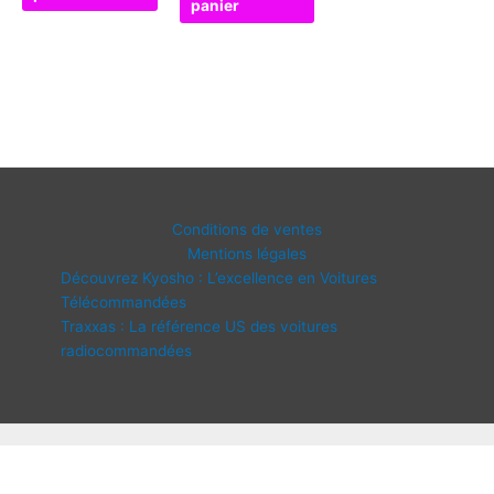
panier
Conditions de ventes
Mentions légales
Découvrez Kyosho : L’excellence en Voitures
Télécommandées
Traxxas : La référence US des voitures
radiocommandées
Copyright © 2026 IDF Modélisme | Propulsé par
Thème WordPress
Astra