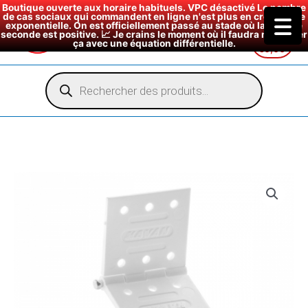
Boutique ouverte aux horaire habituels. VPC désactivé Le nombre
de cas sociaux qui commandent en ligne n'est plus en croissance
exponentielle. On est officiellement passé au stade où la dérivée
seconde est positive. 📈 Je crains le moment où il faudra modéliser
ça avec une équation différentielle.
€
0,00
Aller
au
Recherche
de
contenu
produits