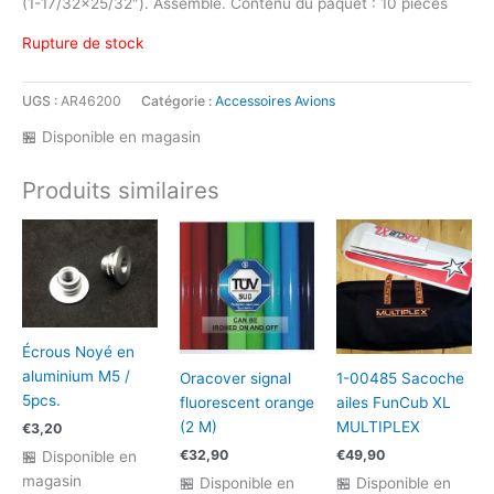
(1-17/32×25/32″). Assemblé. Contenu du paquet : 10 pièces
Rupture de stock
UGS :
AR46200
Catégorie :
Accessoires Avions
🏪 Disponible en magasin
Produits similaires
Écrous Noyé en
aluminium M5 /
Oracover signal
1-00485 Sacoche
5pcs.
fluorescent orange
ailes FunCub XL
(2 M)
MULTIPLEX
€
3,20
€
32,90
€
49,90
🏪 Disponible en
magasin
🏪 Disponible en
🏪 Disponible en