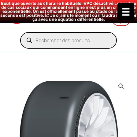
Boutique ouverte aux horaire habituels. VPC désactivé Le nombre
de cas sociaux qui commandent en ligne n'est plus en croissance
exponentielle. On est officiellement passé au stade où la dérivée
seconde est positive. 📈 Je crains le moment où il faudra modéliser
ça avec une équation différentielle.
€
0,00
Aller
au
Recherche
de
contenu
produits