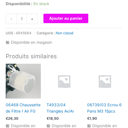
Disponibilité :
En stock
quantité
Ajouter au panier
-
+
de
1:5
UGS :
AR45684
Catégorie :
Non classé
TC
W05
🏪 Disponible en magasin
XM3-
M
Produits similaires
Slick
Jantes
Blanc
06468 Chaussette
T4933/04
06739/03 Ecrou 6
de Filtre ŕ Air FG
Triangles Av/Ar
Pans M3 15pcs
€
26,30
€
18,50
€
1,90
🏪 Disponible en
🏪 Disponible en
🏪 Disponible en