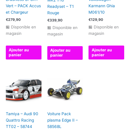
MK2 1:10
Vert – PACK Accus
Karmann Ghia
Readyset – T1
et Chargeur
M061/10
Rouge
€
279,90
€
129,90
€
339,90
🏪 Disponible en
🏪 Disponible en
🏪 Disponible en
magasin
magasin
magasin
Ajouter au
Ajouter au
Ajouter au
panier
panier
panier
Tamiya – Audi 90
Voiture Pack
Quattro Racing
plasma Edge II –
TT02 – 58744
58568L