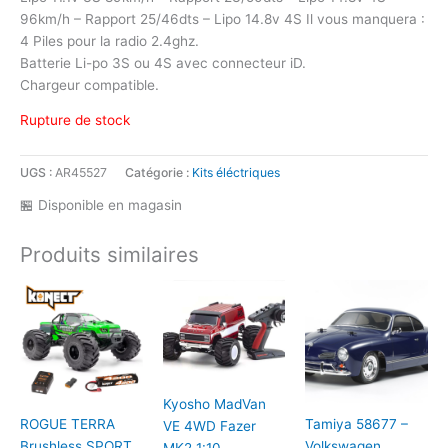
96km/h – Rapport 25/46dts – Lipo 14.8v 4S Il vous manquera :
4 Piles pour la radio 2.4ghz.
Batterie Li-po 3S ou 4S avec connecteur iD.
Chargeur compatible.
Rupture de stock
UGS :
AR45527
Catégorie :
Kits éléctriques
🏪 Disponible en magasin
Produits similaires
Kyosho MadVan
ROGUE TERRA
Tamiya 58677 –
VE 4WD Fazer
Brushless SPORT
Volkswagen