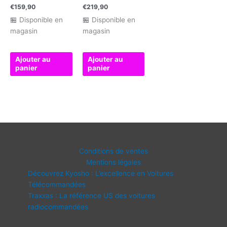
€
159,90
€
219,90
🏪 Disponible en
🏪 Disponible en
magasin
magasin
Ajouter au
Ajouter au
panier
panier
Conditions de ventes
Mentions légales
Découvrez Kyosho : L’excellence en Voitures
Télécommandées
Traxxas : La référence US des voitures
radiocommandées