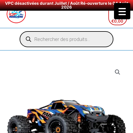
VPC désactivées durant Juillet / Août Ré-ouverture le 04 Août
2026
Aller
au
€
0,00
contenu
Recherche
de
produits