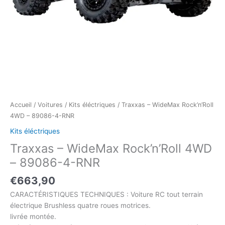
Accueil
/
Voitures
/
Kits éléctriques
/ Traxxas – WideMax Rock’n’Roll
4WD – 89086-4-RNR
Kits éléctriques
Traxxas – WideMax Rock’n’Roll 4WD
– 89086-4-RNR
€
663,90
CARACTÉRISTIQUES TECHNIQUES : Voiture RC tout terrain
électrique Brushless quatre roues motrices.
livrée montée.