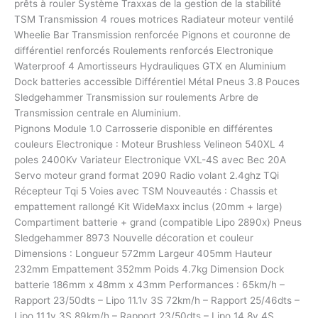
prêts à rouler Système Traxxas de la gestion de la stabilité
TSM Transmission 4 roues motrices Radiateur moteur ventilé
Wheelie Bar Transmission renforcée Pignons et couronne de
différentiel renforcés Roulements renforcés Electronique
Waterproof 4 Amortisseurs Hydrauliques GTX en Aluminium
Dock batteries accessible Différentiel Métal Pneus 3.8 Pouces
Sledgehammer Transmission sur roulements Arbre de
Transmission centrale en Aluminium.
Pignons Module 1.0 Carrosserie disponible en différentes
couleurs Electronique : Moteur Brushless Velineon 540XL 4
poles 2400Kv Variateur Electronique VXL-4S avec Bec 20A
Servo moteur grand format 2090 Radio volant 2.4ghz TQi
Récepteur Tqi 5 Voies avec TSM Nouveautés : Chassis et
empattement rallongé Kit WideMaxx inclus (20mm + large)
Compartiment batterie + grand (compatible Lipo 2890x) Pneus
Sledgehammer 8973 Nouvelle décoration et couleur
Dimensions : Longueur 572mm Largeur 405mm Hauteur
232mm Empattement 352mm Poids 4.7kg Dimension Dock
batterie 186mm x 48mm x 43mm Performances : 65km/h –
Rapport 23/50dts – Lipo 11.1v 3S 72km/h – Rapport 25/46dts –
Lipo 11.1v 3S 89km/h – Rapport 23/50dts – Lipo 14.8v 4S