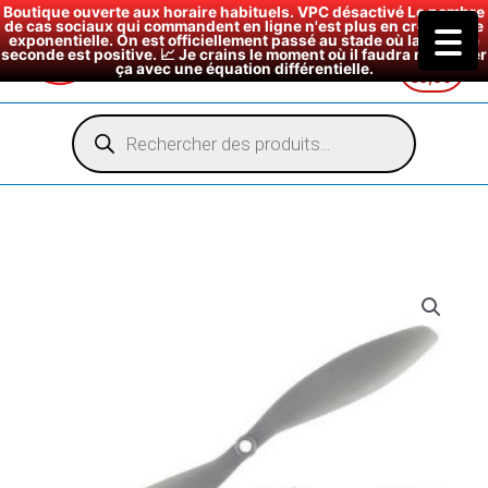
Boutique ouverte aux horaire habituels. VPC désactivé Le nombre
de cas sociaux qui commandent en ligne n'est plus en croissance
exponentielle. On est officiellement passé au stade où la dérivée
seconde est positive. 📈 Je crains le moment où il faudra modéliser
ça avec une équation différentielle.
€
0,00
Aller
au
Recherche
de
contenu
produits