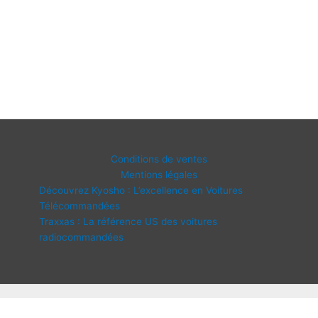
Conditions de ventes
Mentions légales
Découvrez Kyosho : L’excellence en Voitures
Télécommandées
Traxxas : La référence US des voitures
radiocommandées
Copyright © 2026 IDF Modélisme | Propulsé par
Thème WordPress