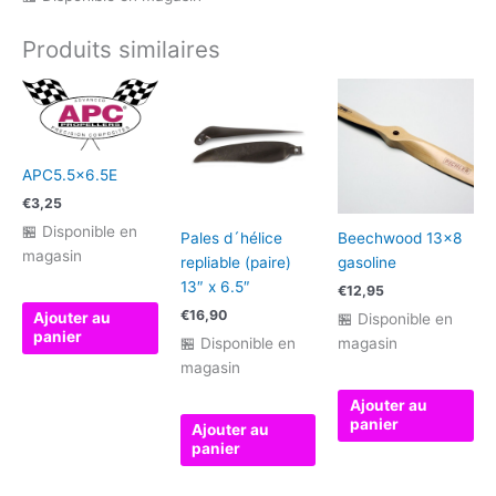
Produits similaires
APC5.5×6.5E
€
3,25
🏪 Disponible en
Pales d´hélice
Beechwood 13×8
magasin
repliable (paire)
gasoline
13″ x 6.5″
€
12,95
€
16,90
Ajouter au
🏪 Disponible en
panier
🏪 Disponible en
magasin
magasin
Ajouter au
panier
Ajouter au
panier