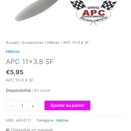
Accueil
/
Accessoires
/
Hélices
/ APC 11×3.8 SF
Hélices
APC 11×3.8 SF
€
5,95
APC 11×3.8 SF
Disponibilité :
En stock
quantité
Ajouter au panier
-
+
de
APC
UGS :
AR34771
Catégorie :
Hélices
11x3.8
SF
🏪 Disponible en magasin