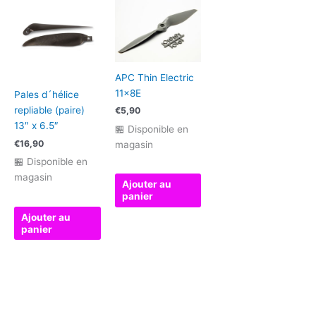
APC Thin Electric
11x8E
Pales d´hélice
repliable (paire)
€
5,90
13″ x 6.5″
🏪 Disponible en
€
16,90
magasin
🏪 Disponible en
magasin
Ajouter au
panier
Ajouter au
panier