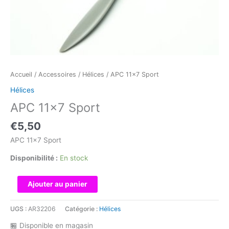
Accueil
/
Accessoires
/
Hélices
/ APC 11×7 Sport
Hélices
APC 11×7 Sport
€
5,50
APC 11×7 Sport
Disponibilité :
En stock
quantité
Ajouter au panier
de
APC
UGS :
AR32206
Catégorie :
Hélices
11x7
🏪 Disponible en magasin
Sport