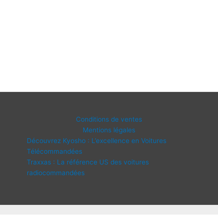
Conditions de ventes
Mentions légales
Découvrez Kyosho : L’excellence en Voitures
Télécommandées
Traxxas : La référence US des voitures
radiocommandées