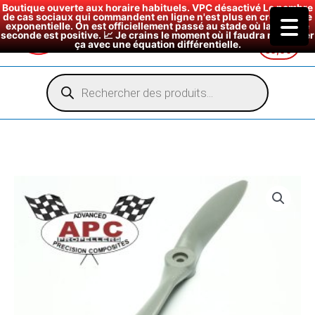
Boutique ouverte aux horaire habituels. VPC désactivé Le nombre
de cas sociaux qui commandent en ligne n'est plus en croissance
exponentielle. On est officiellement passé au stade où la dérivée
seconde est positive. 📈 Je crains le moment où il faudra modéliser
ça avec une équation différentielle.
€
0,00
Aller
au
Recherche
de
contenu
produits