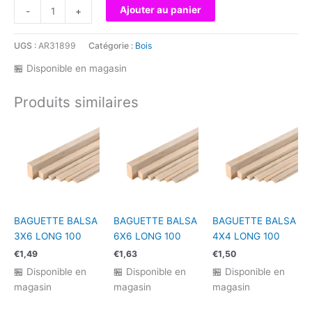
quantité
Ajouter au panier
-
+
de
BAGUETTE
UGS :
AR31899
Catégorie :
Bois
BALSA
3X3
🏪 Disponible en magasin
LONG
100
Produits similaires
BAGUETTE BALSA
BAGUETTE BALSA
BAGUETTE BALSA
3X6 LONG 100
6X6 LONG 100
4X4 LONG 100
€
1,49
€
1,63
€
1,50
🏪 Disponible en
🏪 Disponible en
🏪 Disponible en
magasin
magasin
magasin