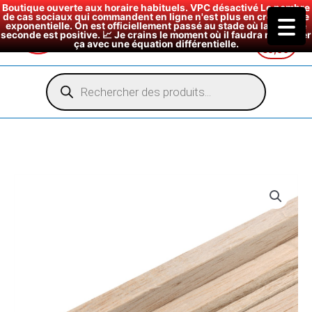
Boutique ouverte aux horaire habituels. VPC désactivé Le nombre
de cas sociaux qui commandent en ligne n'est plus en croissance
exponentielle. On est officiellement passé au stade où la dérivée
seconde est positive. 📈 Je crains le moment où il faudra modéliser
ça avec une équation différentielle.
€
0,00
Aller
au
Recherche
de
contenu
produits