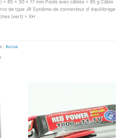
h) = 85 x 30 x 17 mm Poids avec câbles = 85 g Câble
rvo de type JR Système de connecteur d’ équilibrage
oches (vert) = XH
e :
Accus
n