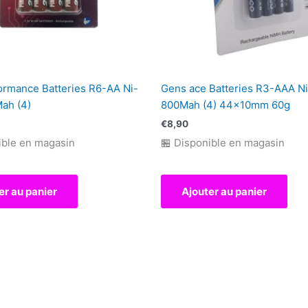
ormance Batteries R6-AA Ni-
Gens ace Batteries R3-AAA N
ah (4)
800Mah (4) 44x10mm 60g
€
8,90
ible en magasin
🏪 Disponible en magasin
er au panier
Ajouter au panier