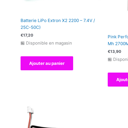
Batterie LiPo Extron X2 2200 – 7.4V /
25C-50C)
€
17,20
Pink Perf
🏪 Disponible en magasin
Mh 2700M
€
13,90
🏪 Dispon
Ajouter au panier
Ajout