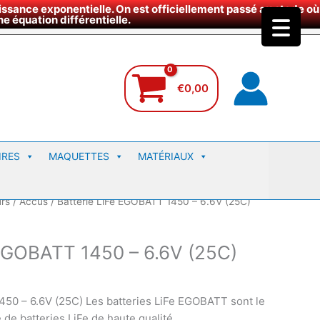
ssance exponentielle. On est officiellement passé au stade où
site
e équation différentielle.
€
0,00
IRES
MAQUETTES
MATÉRIAUX
urs
/
Accus
/ Batterie LiFe EGOBATT 1450 – 6.6V (25C)
 EGOBATT 1450 – 6.6V (25C)
450 – 6.6V (25C) Les batteries LiFe EGOBATT sont le
de batteries LiFe de haute qualité.