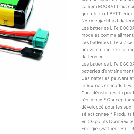
Le nom EGOBATT est com
genfelden et BATT erien
Notre objectif est de four
Les batteries LiFe EGOBA
modèles comme alimenta
Les batteries LiFe à 2 ce
peuvent donc être conne
de tension.
Les batteries LiFe EGO
batteries d’entraînement
Ces batteries peuvent êt
modernes en mode LiFe.
Caractéristiques du prod
résilience * Conception
développé pour les sport
sélectionnée * Produits f
en 30 points Données te
Énergie (wattheures) = 