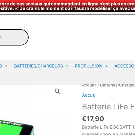
bre de cas sociaux qui commandent en ligne n'est plus en croi
¤
∇
Nous rendre vi
Horaires du magasin
sitive. 📈 Je crains le moment où il faudra modéliser ça avec un
O
BATTERIES/CHARGEURS
PROPULSION
ACCESSO
Accueil
/
Batteries/Charge
Accus
Batterie LiFe
€
17,90
Batterie LiFe EGOBATT 1
premier choix en matière 