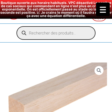
Boutique ouverte aux horaire habituels. VPC désactivé Le nombre
de cas sociaux qui commandent en ligne n'est plus en croissance
exponentielle. On est officiellement passé au stade où la dérivée
seconde est positive. 📈 Je crains le moment où il faudra modéliser
ça avec une équation différentielle.
€
0,00
Aller
au
Recherche
de
contenu
produits