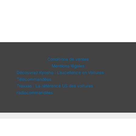
Conditions de ventes
Mentions légales
Découvrez Kyosho : L’excellence en Voitures
Télécommandées
Traxxas : La référence US des voitures
radiocommandées
Copyright © 2026 IDF Modélisme | Propulsé par
Thème WordPress
Astra