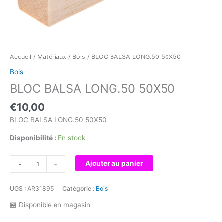
Accueil
/
Matériaux
/
Bois
/ BLOC BALSA LONG.50 50X50
Bois
BLOC BALSA LONG.50 50X50
€
10,00
BLOC BALSA LONG.50 50X50
Disponibilité :
En stock
quantité
Ajouter au panier
-
+
de
BLOC
UGS :
AR31895
Catégorie :
Bois
BALSA
LONG.50
🏪 Disponible en magasin
50X50