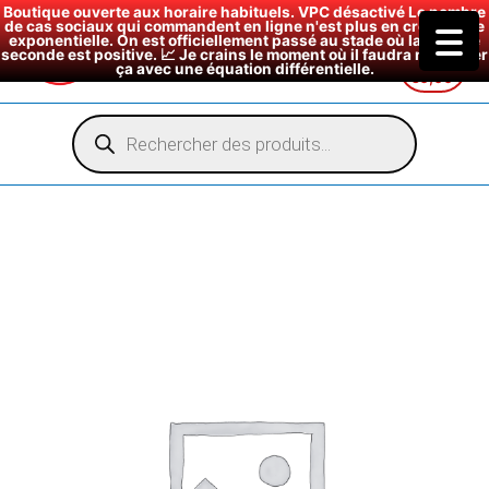
Boutique ouverte aux horaire habituels. VPC désactivé Le nombre
de cas sociaux qui commandent en ligne n'est plus en croissance
exponentielle. On est officiellement passé au stade où la dérivée
seconde est positive. 📈 Je crains le moment où il faudra modéliser
ça avec une équation différentielle.
€
0,00
Aller
au
Recherche
de
contenu
produits