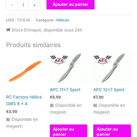
quantité
Ajouter au panier
-
+
de
CAM-
UGS :
721636
Catégorie :
Hélices
Carb.Light
12x
🚚 Stock Entrepot, disponible sous 24h
7"re
Produits similaires
APC 11×7 Sport
APC 12×7 Sport
RC Factory Hélice
€
5,50
€
7,30
GWS 8 x 4
🏪 Disponible en
🏪 Disponible en
€
3,50
magasin
magasin
🏪 Disponible en
magasin
Ajouter au
Ajouter au
panier
panier