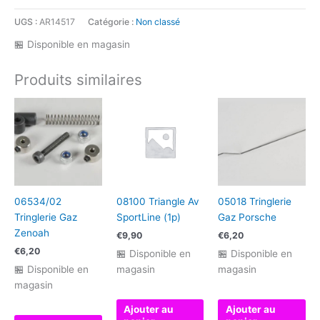
UGS :
AR14517
Catégorie :
Non classé
🏪 Disponible en magasin
Produits similaires
06534/02
08100 Triangle Av
05018 Tringlerie
Tringlerie Gaz
SportLine (1p)
Gaz Porsche
Zenoah
€
9,90
€
6,20
€
6,20
🏪 Disponible en
🏪 Disponible en
🏪 Disponible en
magasin
magasin
magasin
Ajouter au
Ajouter au