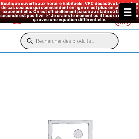
Boutique ouverte aux horaire habituels. VPC désactivé Le nombre
de cas sociaux qui commandent en ligne n'est plus en croissance
exponentielle. On est officiellement passé au stade où la dérivée
seconde est positive. 📈 Je crains le moment où il faudra modéliser
ça avec une équation différentielle.
€
0,00
Aller
au
Recherche
de
contenu
produits