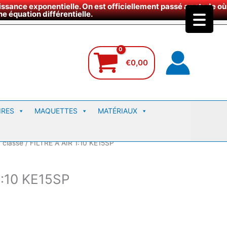
ssance exponentielle. On est officiellement passé au stade où
site
e équation différentielle.
€
0,00
IRES
MAQUETTES
MATÉRIAUX
 classé
/ FILTRE A AIR 1:10 KE15SP
1:10 KE15SP