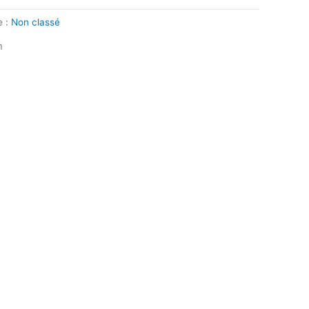
e :
Non classé
n