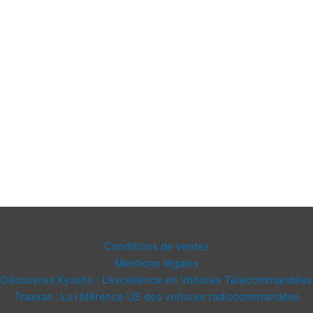
Conditions de ventes
Mentions légales
Découvrez Kyosho : L’excellence en Voitures Télécommandées
Traxxas : La référence US des voitures radiocommandées