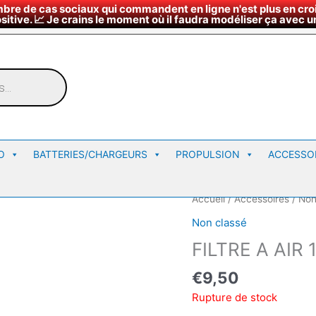
bre de cas sociaux qui commandent en ligne n'est plus en croi
¤
∇
Nous rendre vi
Horaires du magasin
sitive. 📈 Je crains le moment où il faudra modéliser ça avec un
O
BATTERIES/CHARGEURS
PROPULSION
ACCESSO
Accueil
/
Accessoires
/
Non
Non classé
FILTRE A AIR 
€
9,50
Rupture de stock