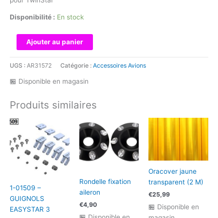
Disponibilité :
En stock
quantité
Ajouter au panier
de
Fixation
UGS :
AR31572
Catégorie :
Accessoires Avions
d
🏪 Disponible en magasin
´ailes
1
Produits similaires
paire
par
ex.
pour
TwinStar
Oracover jaune
Rondelle fixation
transparent (2 M)
1-01509 –
aileron
€
25,99
GUIGNOLS
€
4,90
🏪 Disponible en
EASYSTAR 3
🏪 Disponible en
magasin