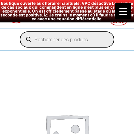
Boutique ouverte aux horaire habituels. VPC désactivé Le nombre
de cas sociaux qui commandent en ligne n'est plus en croissance
exponentielle. On est officiellement passé au stade où la dérivée
seconde est positive. 📈 Je crains le moment où il faudra modéliser
ça avec une équation différentielle.
€
0,00
Aller
au
Recherche
de
contenu
produits