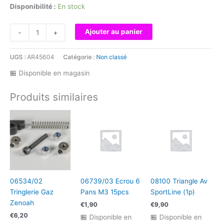
Disponibilité :
En stock
quantité
Ajouter au panier
-
+
de
FTK-
UGS :
AR45604
Catégorie :
Non classé
21025
-
🏪 Disponible en magasin
Kit
Fixation
Produits similaires
Funtek
STX
(x2)
06534/02
06739/03 Ecrou 6
08100 Triangle Av
Tringlerie Gaz
Pans M3 15pcs
SportLine (1p)
Zenoah
€
1,90
€
9,90
€
6,20
🏪 Disponible en
🏪 Disponible en