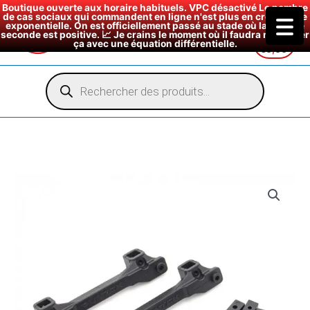
Boutique ouverte aux horaire habituels. VPC désactivé Le nombre
de cas sociaux qui commandent en ligne n'est plus en croissance
exponentielle. On est officiellement passé au stade où la dérivée
seconde est positive. 📈 Je crains le moment où il faudra modéliser
ça avec une équation différentielle.
€
0,00
Aller
au
Recherche
de
contenu
produits