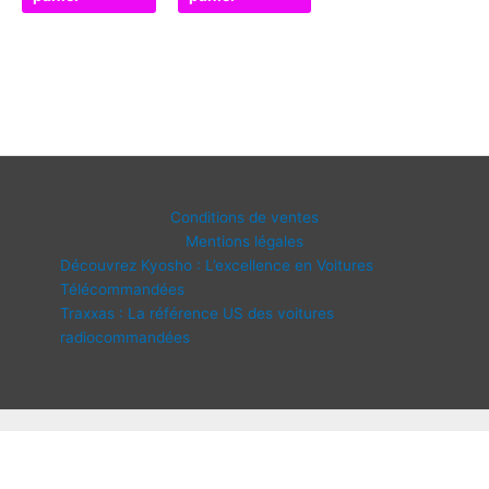
Conditions de ventes
Mentions légales
Découvrez Kyosho : L’excellence en Voitures
Télécommandées
Traxxas : La référence US des voitures
radiocommandées
Copyright © 2026 IDF Modélisme | Propulsé par
Thème WordPress
Astra