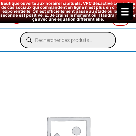
Boutique ouverte aux horaire habituels. VPC désactivé Le nombre
de cas sociaux qui commandent en ligne n'est plus en croissance
exponentielle. On est officiellement passé au stade où la dérivée
seconde est positive. 📈 Je crains le moment où il faudra modéliser
ça avec une équation différentielle.
€
0,00
Aller
au
Recherche
de
contenu
produits