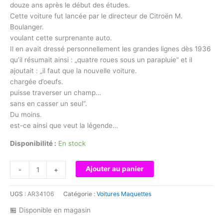
douze ans après le début des études.
Cette voiture fut lancée par le directeur de Citroën M.
Boulanger.
voulant cette surprenante auto.
Il en avait dressé personnellement les grandes lignes dès 1936
qu’il résumait ainsi : „quatre roues sous un parapluie“ et il
ajoutait : „il faut que la nouvelle voiture.
chargée d’oeufs.
puisse traverser un champ…
sans en casser un seul“.
Du moins.
est-ce ainsi que veut la légende…
Disponibilité :
En stock
quantité
Ajouter au panier
-
+
de
Heller
UGS :
AR34106
Catégorie :
Voitures Maquettes
56766
1:24
🏪 Disponible en magasin
STARTER