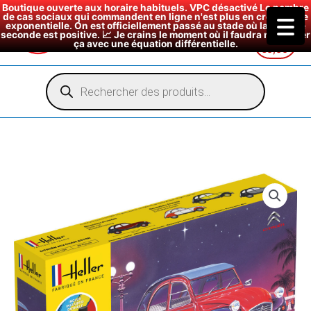
Boutique ouverte aux horaire habituels. VPC désactivé Le nombre
de cas sociaux qui commandent en ligne n'est plus en croissance
exponentielle. On est officiellement passé au stade où la dérivée
seconde est positive. 📈 Je crains le moment où il faudra modéliser
ça avec une équation différentielle.
€
0,00
Aller
au
Recherche
de
contenu
produits