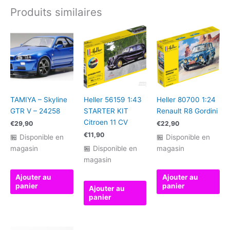
KIT
Produits similaires
Citroen
2CV
Charleston
TAMIYA – Skyline
Heller 56159 1:43
Heller 80700 1:24
GTR V – 24258
STARTER KIT
Renault R8 Gordini
Citroen 11 CV
€
29,90
€
22,90
€
11,90
🏪 Disponible en
🏪 Disponible en
magasin
🏪 Disponible en
magasin
magasin
Ajouter au
Ajouter au
panier
panier
Ajouter au
panier