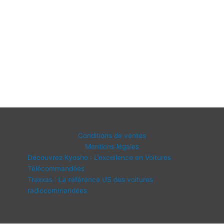
Conditions de ventes
Mentions légales
Découvrez Kyosho : L’excellence en Voitures
Télécommandées
Traxxas : La référence US des voitures
radiocommandées