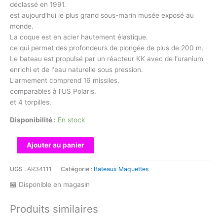
déclassé en 1991.
est aujourd‘hui le plus grand sous-marin musée exposé au
monde.
La coque est en acier hautement élastique.
ce qui permet des profondeurs de plongée de plus de 200 m.
Le bateau est propulsé par un réacteur KK avec de l‘uranium
enrichi et de l‘eau naturelle sous pression.
L‘armement comprend 16 missiles.
comparables à l‘US Polaris.
et 4 torpilles.
Disponibilité :
En stock
quantité
Ajouter au panier
de
Heller
UGS :
AR34111
Catégorie :
Bateaux Maquettes
57075
🏪 Disponible en magasin
1:400
STARTER
Produits similaires
KIT
U-