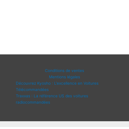
Conditions de ventes
Mentions légales
Découvrez Kyosho : L’excellence en Voitures
Télécommandées
Traxxas : La référence US des voitures
radiocommandées