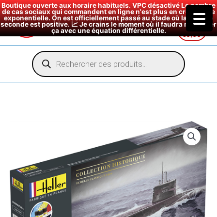
Boutique ouverte aux horaire habituels. VPC désactivé Le nombre
de cas sociaux qui commandent en ligne n'est plus en croissance
exponentielle. On est officiellement passé au stade où la dérivée
seconde est positive. 📈 Je crains le moment où il faudra modéliser
ça avec une équation différentielle.
€
0,00
Aller
au
Recherche
de
contenu
produits