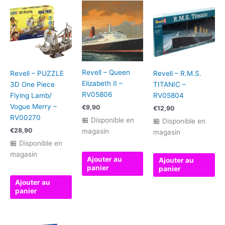
Boot
S/M
Redoutable
Revell – Queen
Revell – PUZZLE
Revell – R.M.S.
Elizabeth II –
3D One Piece
TITANIC –
RV05806
Flying Lamb/
RV05804
Vogue Merry –
€
9,90
€
12,90
RV00270
🏪 Disponible en
🏪 Disponible en
€
28,90
magasin
magasin
🏪 Disponible en
magasin
Ajouter au
Ajouter au
panier
panier
Ajouter au
panier