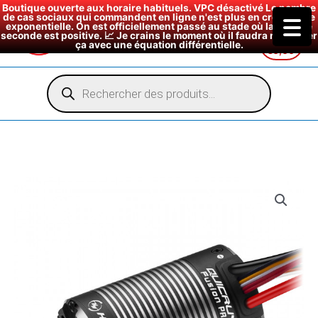
Boutique ouverte aux horaire habituels. VPC désactivé Le nombre
de cas sociaux qui commandent en ligne n'est plus en croissance
exponentielle. On est officiellement passé au stade où la dérivée
seconde est positive. 📈 Je crains le moment où il faudra modéliser
ça avec une équation différentielle.
€
0,00
Aller
au
Recherche
de
contenu
produits