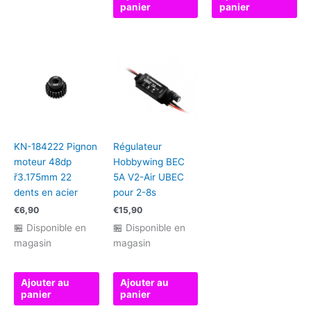
panier
panier
KN-184222 Pignon
Régulateur
moteur 48dp
Hobbywing BEC
ř3.175mm 22
5A V2-Air UBEC
dents en acier
pour 2-8s
€
6,90
€
15,90
🏪 Disponible en
🏪 Disponible en
magasin
magasin
Ajouter au
Ajouter au
panier
panier