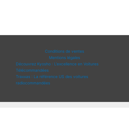
Conditions de ventes
Mentions légales
Découvrez Kyosho : L’excellence en Voitures
Télécommandées
Traxxas : La référence US des voitures
radiocommandées
Copyright © 2026 IDF Modélisme | Propulsé par
Thème WordPress
Astra