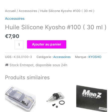
Accueil
/
Accessoires
/ Huile Silicone Kyosho #100 ( 30 ml )
Accessoires
Huile Silicone Kyosho #100 ( 30 ml )
€
7,90
quantité
Ajouter au panier
de
Huile
UGS :
K.SIL0100-3
Catégorie :
Accessoires
Marque :
KYOSHO
Silicone
Kyosho
🚚 Stock Entrepot, disponible sous 24h
#100
(
Produits similaires
30
ml
)