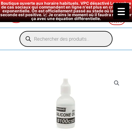
Boutique ouverte aux horaire habituels. VPC désactivé Le nombre
de cas sociaux qui commandent en ligne n'est plus en croissance
exponentielle. On est officiellement passé au stade où la dérivée
seconde est positive. 📈 Je crains le moment où il faudra modéliser
ça avec une équation différentielle.
€
0,00
Aller
au
Recherche
de
contenu
produits