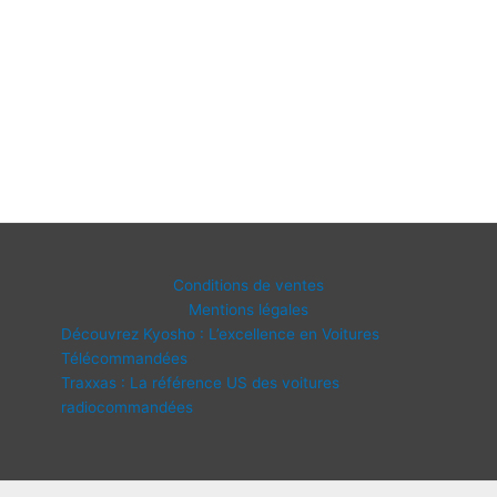
Conditions de ventes
Mentions légales
Découvrez Kyosho : L’excellence en Voitures
Télécommandées
Traxxas : La référence US des voitures
radiocommandées