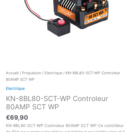
Accueil
/
Propulsion
/
Electrique
/ KN-8BL80-SCT-WP Controleur
80AMP SCT WP
Electrique
KN-8BL80-SCT-WP Controleur
80AMP SCT WP
€
69,90
KN-8BL80-SCT-WP Controleur 80AMP SCT WP Ce contrôleur
de 80A pour moteur brushless est fabriqué par Hobbywing et il