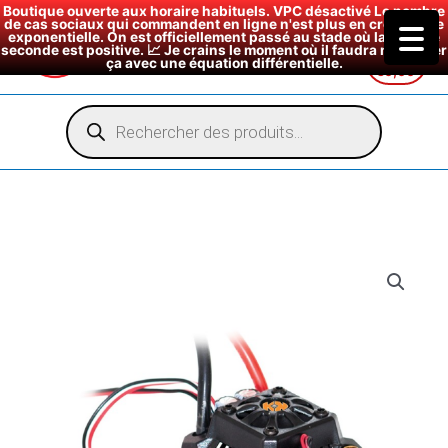
Boutique ouverte aux horaire habituels. VPC désactivé Le nombre
de cas sociaux qui commandent en ligne n'est plus en croissance
exponentielle. On est officiellement passé au stade où la dérivée
seconde est positive. 📈 Je crains le moment où il faudra modéliser
ça avec une équation différentielle.
€
0,00
Aller
au
Recherche
de
contenu
produits