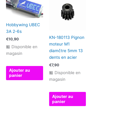
Hobbywing UBEC
3A 2-6s
KN-180113 Pignon
€
10,90
moteur M1
🏪 Disponible en
diamčtre 5mm 13
magasin
dents en acier
€
7,90
Ajouter au
🏪 Disponible en
panier
magasin
Ajouter au
panier