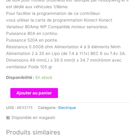
est dédié aux véhicules 1/8ème.
Pour faciliter la programmation de ce contrôleur.
vous utiliser la carte de programmation Konect Konect
Variateur 80Amp WP Compatible moteur sensorless.
Puissance 80A en continu.
Puissance 520A en pointe.
Résistance 0.0008 ohm Alimentation 4 à 9 éléments Nimh
Alimentation 2 à 3S en Lipo (de 7.4 à 11.1v) BEC 6 ou 7.4v 3A.
Dimensions 49 mm(L) x 39.5 mm(l) x 34.7 mm(H)mm avec
ventilateur Poids 105 gr
Disponibilité :
En stock
quantité
Ajouter au panier
de
KN-
UGS :
AR33175
Catégorie :
Electrique
8BL80-
🏪 Disponible en magasin
SCT-
WP
Produits similaires
Controleur