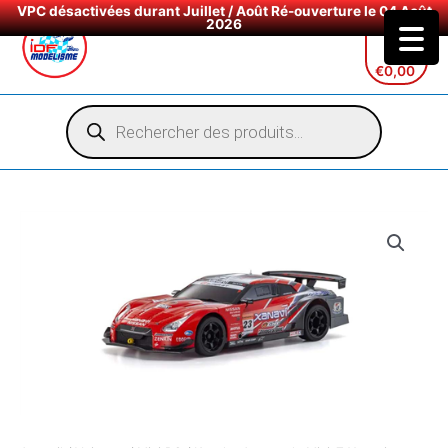
VPC désactivées durant Juillet / Août Ré-ouverture le 04 Août
2026
Aller
au
€
0,00
contenu
Recherche
de
produits