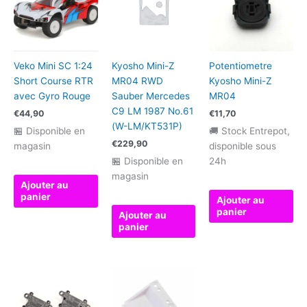
Veko Mini SC 1:24
Kyosho Mini-Z
Potentiometre
Short Course RTR
MR04 RWD
Kyosho Mini-Z
avec Gyro Rouge
Sauber Mercedes
MR04
C9 LM 1987 No.61
€
44,90
€
11,70
(W-LM/KT531P)
🏪 Disponible en
🚚 Stock Entrepot,
€
229,90
magasin
disponible sous
🏪 Disponible en
24h
magasin
Ajouter au
panier
Ajouter au
panier
Ajouter au
panier