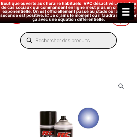
Boutique ouverte aux horaire habituels. VPC désactivé Le nombre
de cas sociaux qui commandent en ligne n'est plus en croissance
exponentielle. On est officiellement passé au stade où la dérivée
seconde est positive. 📈 Je crains le moment où il faudra modéliser
ça avec une équation différentielle.
€
0,00
Aller
au
Recherche
de
contenu
produits