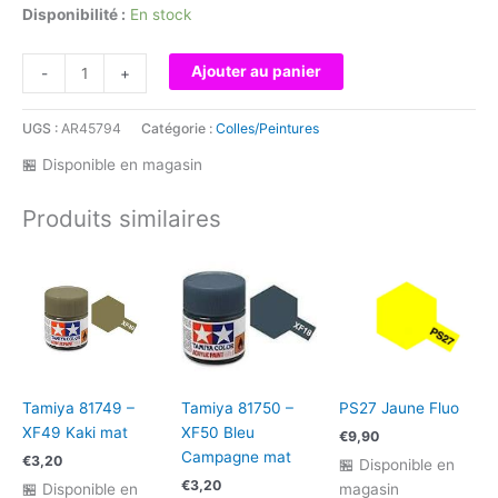
Disponibilité :
En stock
quantité
Ajouter au panier
-
+
de
Lexan
UGS :
AR45794
Catégorie :
Colles/Peintures
Spray
Farbe
🏪 Disponible en magasin
Metallic
Purple
Produits similaires
#930
150ml
Tamiya 81749 –
Tamiya 81750 –
PS27 Jaune Fluo
XF49 Kaki mat
XF50 Bleu
€
9,90
Campagne mat
€
3,20
🏪 Disponible en
€
3,20
🏪 Disponible en
magasin