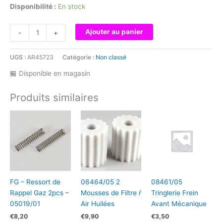
Disponibilité :
En stock
quantité
Ajouter au panier
-
+
de
MCD
UGS :
AR45723
Catégorie :
Non classé
-
Arbre
🏪 Disponible en magasin
CCD
arričre
Produits similaires
central
M230501S
FG – Ressort de
06464/05 2
08461/05
Rappel Gaz 2pcs –
Mousses de Filtre ŕ
Tringlerie Frein
05019/01
Air Huilées
Avant Mécanique
€
8,20
€
9,90
€
3,50