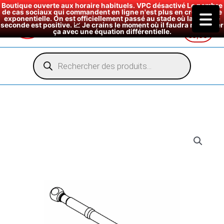
Boutique ouverte aux horaire habituels. VPC désactivé Le nombre
de cas sociaux qui commandent en ligne n'est plus en croissance
exponentielle. On est officiellement passé au stade où la dérivée
seconde est positive. 📈 Je crains le moment où il faudra modéliser
ça avec une équation différentielle.
€
0,00
Aller
au
Recherche
de
contenu
produits