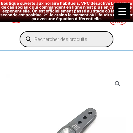
Boutique ouverte aux horaire habituels. VPC désactivé Le nombre
de cas sociaux qui commandent en ligne n'est plus en croissance
exponentielle. On est officiellement passé au stade où la dérivée
seconde est positive. 📈 Je crains le moment où il faudra modéliser
ça avec une équation différentielle.
€
0,00
Aller
au
Recherche
de
contenu
produits