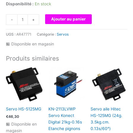
Disponibilité :
En stock
quantité
Ajouter au panier
-
+
de
KAVAN
UGS :
AR47771
Catégorie :
Servos
-
Palonnier
🏪 Disponible en magasin
de
gaz/frein
Produits similaires
en
alu
25T
Gris
métal
Servo HS-5125MG
KN-2113LVWP
Servo aile Hitec
Servo Konect
HS-125MG (24g.
€
46,30
Digital 21kg-0.16s
3.5kg.cm.
🏪 Disponible en
Etanche pignons
0.13s/60°)
magasin