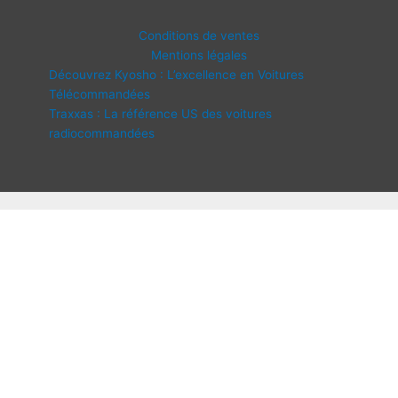
Conditions de ventes
Mentions légales
Découvrez Kyosho : L’excellence en Voitures
Télécommandées
Traxxas : La référence US des voitures
radiocommandées
Copyright © 2026 IDF Modélisme | Propulsé par
Thème WordPress
Astra
Disponibilité :
En stock