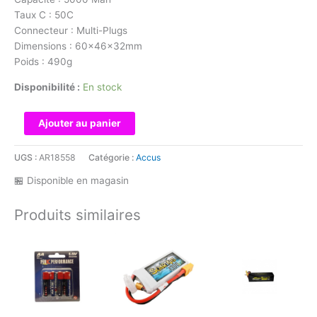
Taux C : 50C
Connecteur : Multi-Plugs
Dimensions : 60x46x32mm
Poids : 490g
Disponibilité :
En stock
quantité
Ajouter au panier
de
Pink
UGS :
AR18558
Catégorie :
Accus
Ultra
🏪 Disponible en magasin
XR
LiPo
Produits similaires
4S
14.8V-
5000-
50C
(Multi)
LP
-