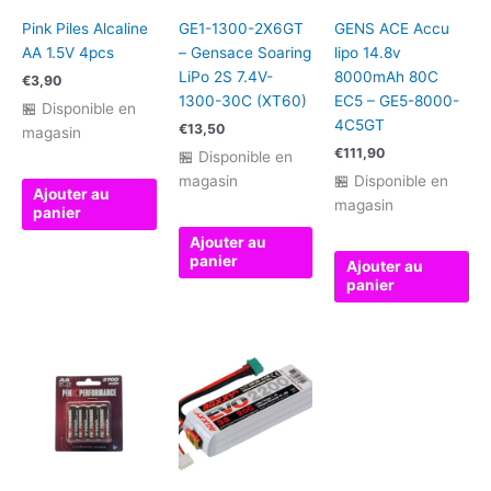
PP1-
Pink Piles Alcaline
GE1-1300-2X6GT
GENS ACE Accu
4S5000LP-
AA 1.5V 4pcs
– Gensace Soaring
lipo 14.8v
M
LiPo 2S 7.4V-
8000mAh 80C
€
3,90
1300-30C (XT60)
EC5 – GE5-8000-
🏪 Disponible en
4C5GT
€
13,50
magasin
€
111,90
🏪 Disponible en
magasin
🏪 Disponible en
Ajouter au
magasin
panier
Ajouter au
panier
Ajouter au
panier