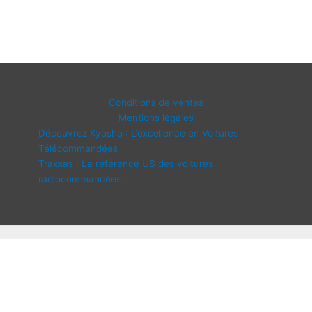
Conditions de ventes
Mentions légales
Découvrez Kyosho : L’excellence en Voitures
Télécommandées
Traxxas : La référence US des voitures
radiocommandées
Copyright © 2026 IDF Modélisme | Propulsé par
Thème WordPress
Astra