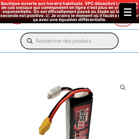
Boutique ouverte aux horaire habituels. VPC désactivé Le nombre
de cas sociaux qui commandent en ligne n'est plus en croissance
exponentielle. On est officiellement passé au stade où la dérivée
seconde est positive. 📈 Je crains le moment où il faudra modéliser
ça avec une équation différentielle.
€
0,00
Aller
au
Recherche
de
contenu
produits