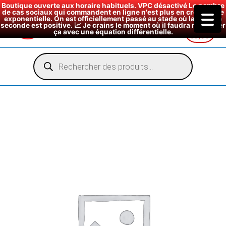
Boutique ouverte aux horaire habituels. VPC désactivé Le nombre
de cas sociaux qui commandent en ligne n'est plus en croissance
exponentielle. On est officiellement passé au stade où la dérivée
seconde est positive. 📈 Je crains le moment où il faudra modéliser
ça avec une équation différentielle.
€
0,00
Aller
au
Recherche
de
contenu
produits