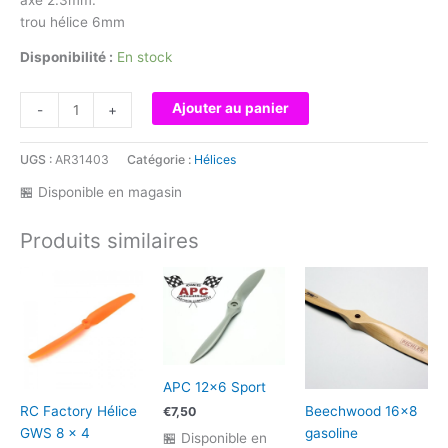
trou hélice 6mm
Disponibilité :
En stock
quantité
Ajouter au panier
-
+
de
Plateau
UGS :
AR31403
Catégorie :
Hélices
avec
cone.
🏪 Disponible en magasin
axe
2.3mm.
Produits similaires
trou
hélice
6mm
-
332300
APC 12×6 Sport
RC Factory Hélice
Beechwood 16×8
€
7,50
GWS 8 x 4
gasoline
🏪 Disponible en