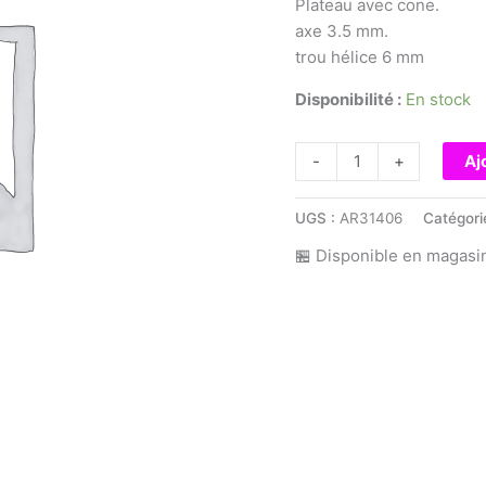
Plateau avec cone.
axe 3.5 mm.
trou hélice 6 mm
Disponibilité :
En stock
quantité
-
+
Aj
de
Plateau
UGS :
AR31406
Catégori
avec
🏪 Disponible en magasi
cone.
axe
3.5
mm.
trou
hélice
6
mm