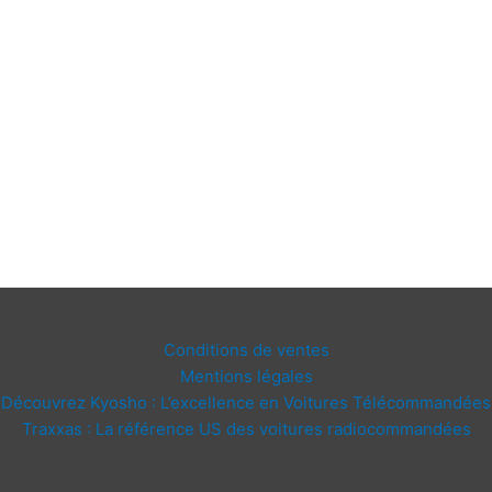
Conditions de ventes
Mentions légales
Découvrez Kyosho : L’excellence en Voitures Télécommandées
Traxxas : La référence US des voitures radiocommandées