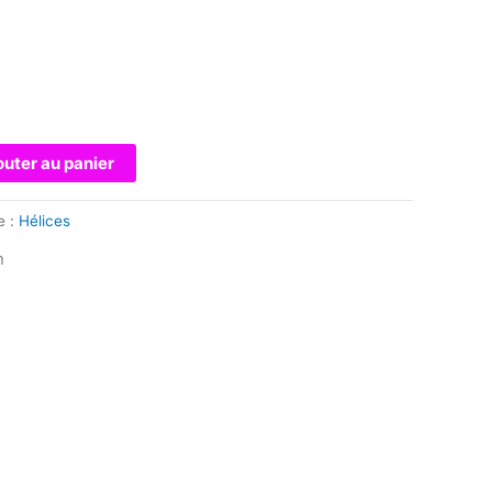
outer au panier
e :
Hélices
n