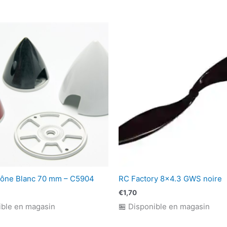
Cône Blanc 70 mm – C5904
RC Factory 8×4.3 GWS noire
€
1,70
ible en magasin
🏪 Disponible en magasin