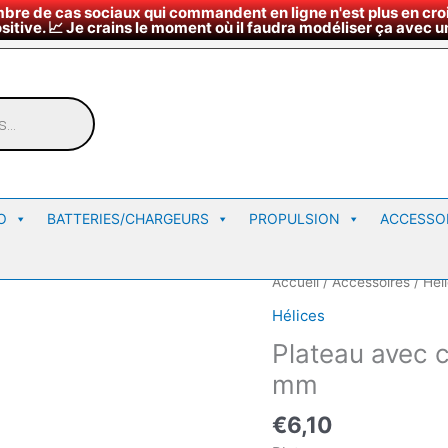
bre de cas sociaux qui commandent en ligne n'est plus en croi
¤
∇
Nous rendre vi
Horaires du magasin
sitive. 📈 Je crains le moment où il faudra modéliser ça avec un
O
BATTERIES/CHARGEURS
PROPULSION
ACCESSO
Accueil
/
Accessoires
/
Hél
Hélices
Plateau avec c
mm
€
6,10