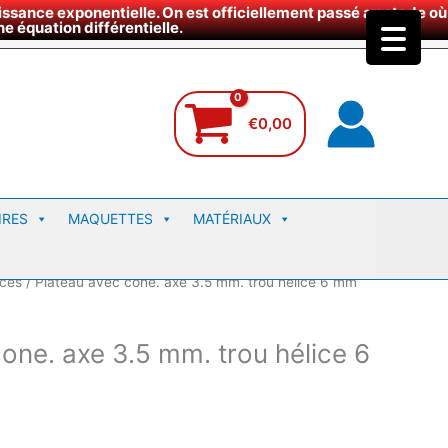
ssance exponentielle. On est officiellement passé au stade où
site
e équation différentielle.
€
0,00
IRES
MAQUETTES
MATÉRIAUX
ices
/ Plateau avec cone. axe 3.5 mm. trou hélice 6 mm
one. axe 3.5 mm. trou hélice 6