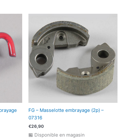
brayage
FG – Masselotte embrayage (2p) –
07316
€
26,90
🏪 Disponible en magasin