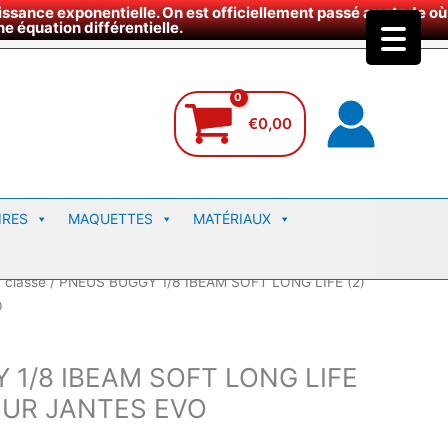
ssance exponentielle. On est officiellement passé au stade où
site
e équation différentielle.
€
0,00
IRES
MAQUETTES
MATÉRIAUX
 classé
/ PNEUS BUGGY 1/8 IBEAM SOFT LONG LIFE (2)
O
 1/8 IBEAM SOFT LONG LIFE
SUR JANTES EVO