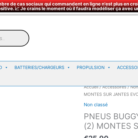
bre de cas sociaux qui commandent en ligne n'est plus en croi
¤
∇
Nous rendre vi
Horaires du magasin
sitive. 📈 Je crains le moment où il faudra modéliser ça avec un
O
BATTERIES/CHARGEURS
PROPULSION
ACCESSO
Accueil
/
Accessoires
/
Non
MONTES SUR JANTES EV
Non classé
PNEUS BUGGY
(2) MONTES 