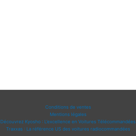
Conditions de ventes
Mentions légales
Découvrez Kyosho : L’excellence en Voitures Télécommandées
Traxxas : La référence US des voitures radiocommandées