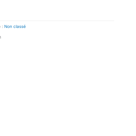
e :
Non classé
n