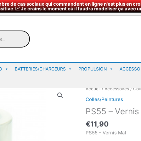
bre de cas sociaux qui commandent en ligne n'est plus en croi
¤
∇
Nous rendre vi
Horaires du magasin
sitive. 📈 Je crains le moment où il faudra modéliser ça avec un
O
BATTERIES/CHARGEURS
PROPULSION
ACCESSO
Accueil
/
Accessoires
/
Col
Colles/Peintures
PS55 – Vernis
€
11,90
PS55 – Vernis Mat