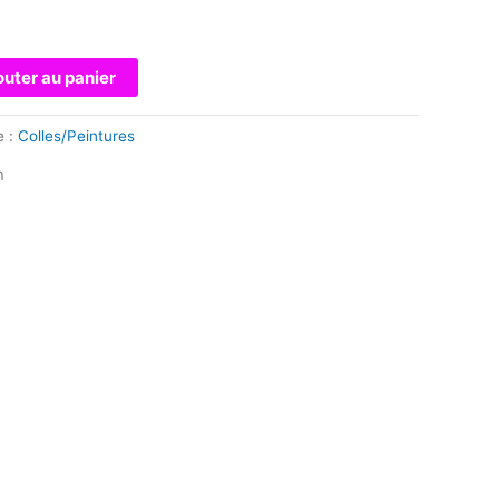
outer au panier
e :
Colles/Peintures
n