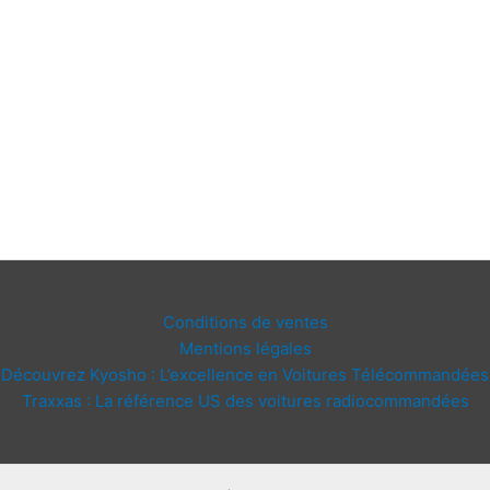
Conditions de ventes
Mentions légales
Découvrez Kyosho : L’excellence en Voitures Télécommandées
Traxxas : La référence US des voitures radiocommandées