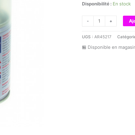
Disponibilité :
En stock
quantité
-
+
Aj
de
PS55
UGS :
AR45217
Catégori
-
🏪 Disponible en magasi
Vernis
Mat