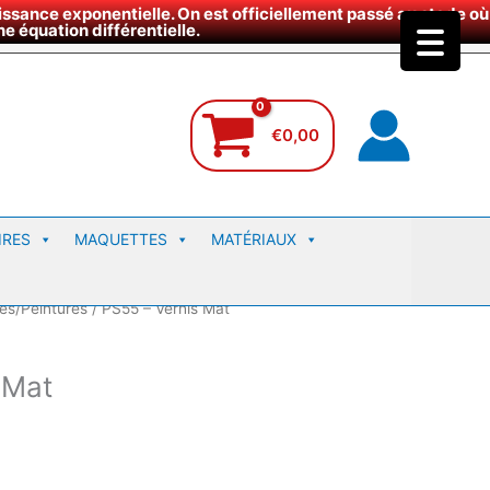
ssance exponentielle. On est officiellement passé au stade où
site
e équation différentielle.
€
0,00
IRES
MAQUETTES
MATÉRIAUX
les/Peintures
/ PS55 – Vernis Mat
 Mat