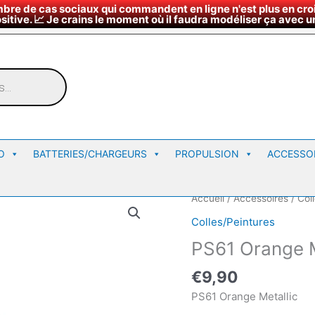
bre de cas sociaux qui commandent en ligne n'est plus en croi
¤
∇
Nous rendre vi
Horaires du magasin
sitive. 📈 Je crains le moment où il faudra modéliser ça avec un
O
BATTERIES/CHARGEURS
PROPULSION
ACCESSO
Accueil
/
Accessoires
/
Col
Colles/Peintures
PS61 Orange M
€
9,90
PS61 Orange Metallic