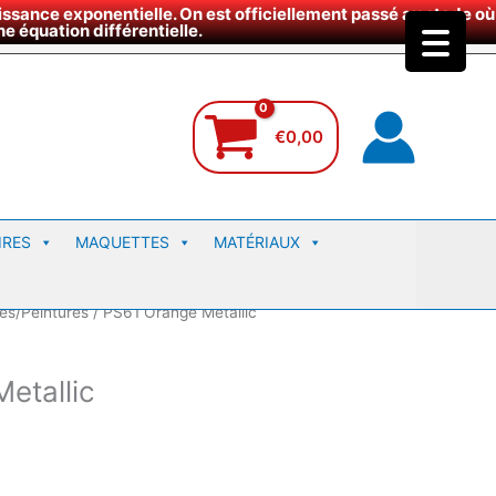
ssance exponentielle. On est officiellement passé au stade où
site
e équation différentielle.
€
0,00
IRES
MAQUETTES
MATÉRIAUX
les/Peintures
/ PS61 Orange Metallic
etallic