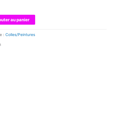
outer au panier
e :
Colles/Peintures
n