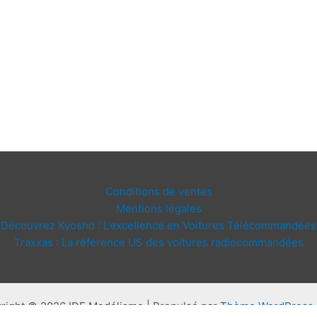
Conditions de ventes
Mentions légales
Découvrez Kyosho : L’excellence en Voitures Télécommandées
Traxxas : La référence US des voitures radiocommandées
right © 2026 IDF Modélisme | Propulsé par
Thème WordPress 