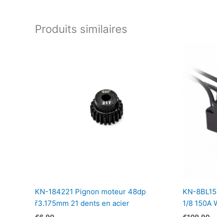
Produits similaires
KN-184221 Pignon moteur 48dp
KN-8BL15
ř3.175mm 21 dents en acier
1/8 150A 
€
6,90
€
109,90