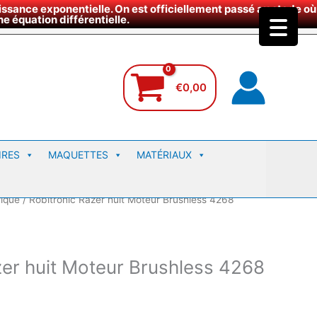
ssance exponentielle. On est officiellement passé au stade où
site
e équation différentielle.
€
0,00
IRES
MAQUETTES
MATÉRIAUX
rique
/ Robitronic Razer huit Moteur Brushless 4268
zer huit Moteur Brushless 4268