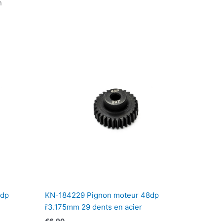
n
8dp
KN-184229 Pignon moteur 48dp
ř3.175mm 29 dents en acier
€
6,90