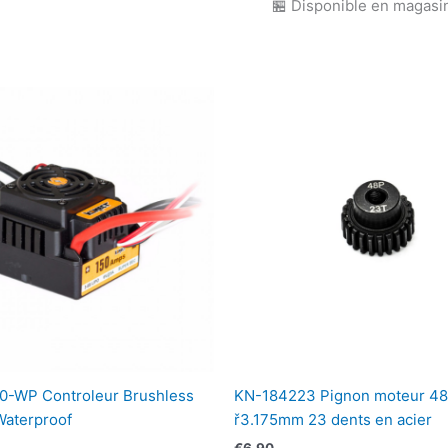
🏪 Disponible en magasi
0-WP Controleur Brushless
KN-184223 Pignon moteur 4
Waterproof
ř3.175mm 23 dents en acier
€
6,90