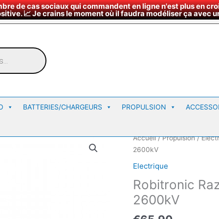
bre de cas sociaux qui commandent en ligne n'est plus en croi
¤
∇
Nous rendre vi
Horaires du magasin
sitive. 📈 Je crains le moment où il faudra modéliser ça avec un
O
BATTERIES/CHARGEURS
PROPULSION
ACCESSO
Accueil
/
Propulsion
/
Elect
2600kV
Electrique
Robitronic Ra
2600kV