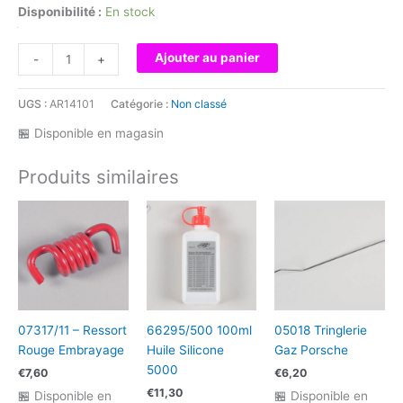
Disponibilité :
En stock
quantité
Ajouter au panier
-
+
de
S03012TP
UGS :
AR14101
Catégorie :
Non classé
-
VIS
🏪 Disponible en magasin
TP
M3X12
Produits similaires
(10)
TETE
BOMBEE
07317/11 – Ressort
66295/500 100ml
05018 Tringlerie
Rouge Embrayage
Huile Silicone
Gaz Porsche
5000
€
7,60
€
6,20
€
11,30
🏪 Disponible en
🏪 Disponible en