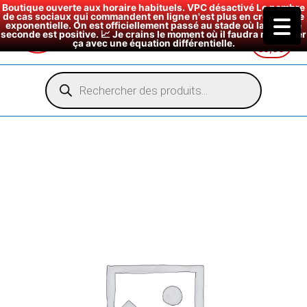
Boutique ouverte aux horaire habituels. VPC désactivé Le nombre
de cas sociaux qui commandent en ligne n'est plus en croissance
exponentielle. On est officiellement passé au stade où la dérivée
seconde est positive. 📈 Je crains le moment où il faudra modéliser
ça avec une équation différentielle.
€
0,00
Aller
au
Recherche
de
contenu
produits