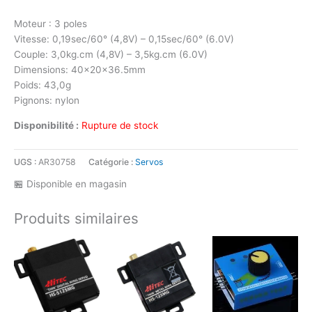
Moteur : 3 poles
Vitesse: 0,19sec/60° (4,8V) – 0,15sec/60° (6.0V)
Couple: 3,0kg.cm (4,8V) – 3,5kg.cm (6.0V)
Dimensions: 40x20x36.5mm
Poids: 43,0g
Pignons: nylon
Disponibilité :
Rupture de stock
UGS :
AR30758
Catégorie :
Servos
🏪 Disponible en magasin
Produits similaires