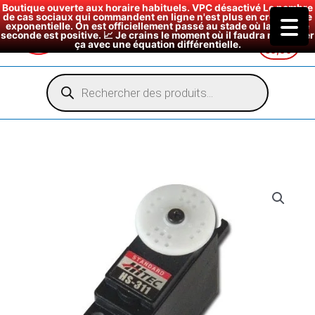
Boutique ouverte aux horaire habituels. VPC désactivé Le nombre
de cas sociaux qui commandent en ligne n'est plus en croissance
exponentielle. On est officiellement passé au stade où la dérivée
seconde est positive. 📈 Je crains le moment où il faudra modéliser
ça avec une équation différentielle.
€
0,00
Aller
au
Recherche
de
contenu
produits