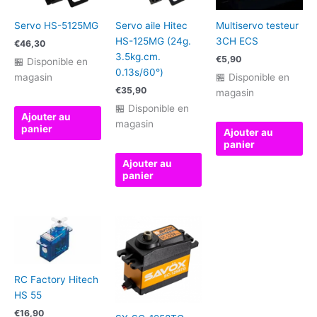
Servo HS-5125MG
Servo aile Hitec
Multiservo testeur
HS-125MG (24g.
3CH ECS
€
46,30
3.5kg.cm.
€
5,90
🏪 Disponible en
0.13s/60°)
magasin
🏪 Disponible en
€
35,90
magasin
🏪 Disponible en
Ajouter au
magasin
panier
Ajouter au
panier
Ajouter au
panier
RC Factory Hitech
HS 55
€
16,90