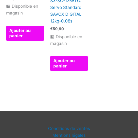
SX-SC-1258TG.
🏪 Disponible en
Servo Standard
magasin
SAVOX DIGITAL
12kg-0.08s
€
59,90
Ajouter au
panier
🏪 Disponible en
magasin
Ajouter au
panier
Conditions de ventes
Mentions légales