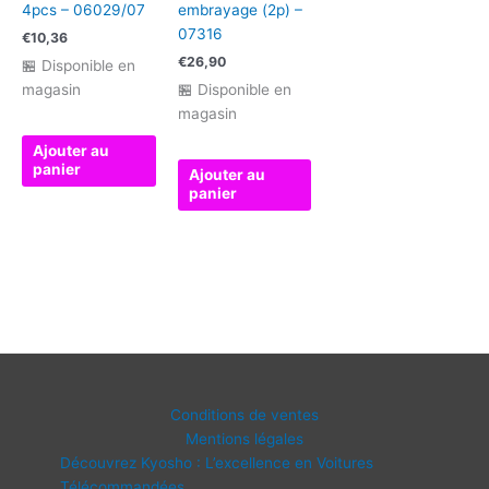
4pcs – 06029/07
embrayage (2p) –
07316
€
10,36
€
26,90
🏪 Disponible en
magasin
🏪 Disponible en
magasin
Ajouter au
panier
Ajouter au
panier
Conditions de ventes
Mentions légales
Découvrez Kyosho : L’excellence en Voitures
Télécommandées