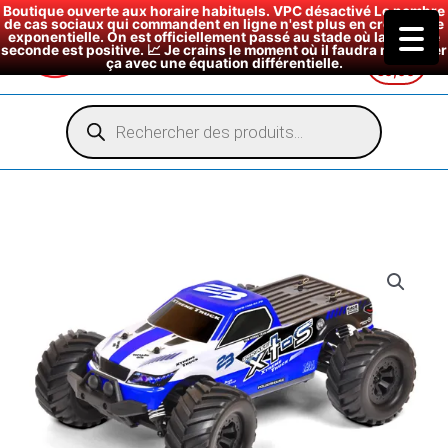
Boutique ouverte aux horaire habituels. VPC désactivé Le nombre
de cas sociaux qui commandent en ligne n'est plus en croissance
exponentielle. On est officiellement passé au stade où la dérivée
seconde est positive. 📈 Je crains le moment où il faudra modéliser
ça avec une équation différentielle.
€
0,00
Aller
au
Recherche
de
contenu
produits