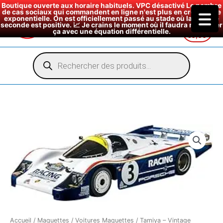
Boutique ouverte aux horaire habituels. VPC désactivé Le nombre
de cas sociaux qui commandent en ligne n'est plus en croissance
exponentielle. On est officiellement passé au stade où la dérivée
seconde est positive. 📈 Je crains le moment où il faudra modéliser
ça avec une équation différentielle.
€
0,00
Aller
au
Recherche
de
contenu
produits
Accueil
/
Maquettes
/
Voitures Maquettes
/ Tamiya – Vintage