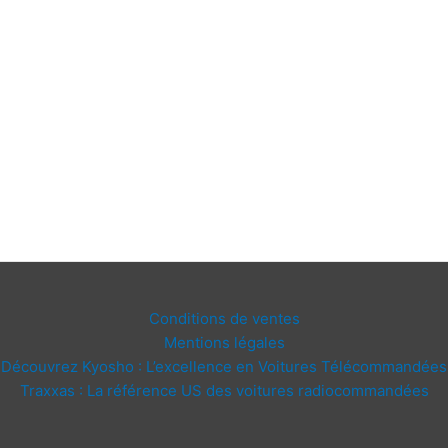
Conditions de ventes
Mentions légales
Découvrez Kyosho : L’excellence en Voitures Télécommandées
Traxxas : La référence US des voitures radiocommandées