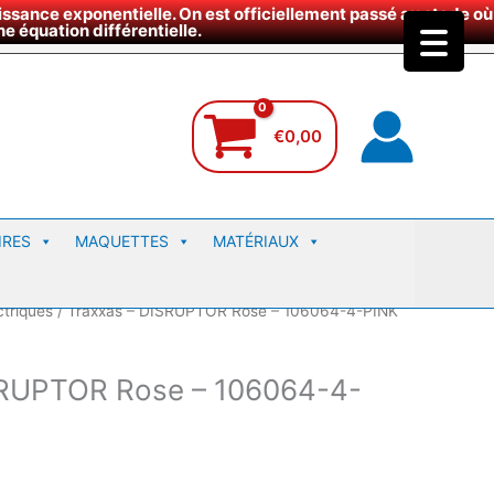
ssance exponentielle. On est officiellement passé au stade où
site
e équation différentielle.
€
0,00
IRES
MAQUETTES
MATÉRIAUX
ctriques
/ Traxxas – DISRUPTOR Rose – 106064-4-PINK
SRUPTOR Rose – 106064-4-