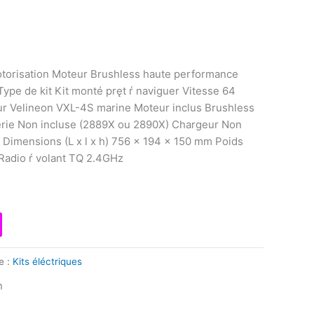
otorisation Moteur Brushless haute performance
ype de kit Kit monté pręt ŕ naviguer Vitesse 64
ur Velineon VXL-4S marine Moteur inclus Brushless
erie Non incluse (2889X ou 2890X) Chargeur Non
 Dimensions (L x l x h) 756 x 194 x 150 mm Poids
adio ŕ volant TQ 2.4GHz
e :
Kits éléctriques
n