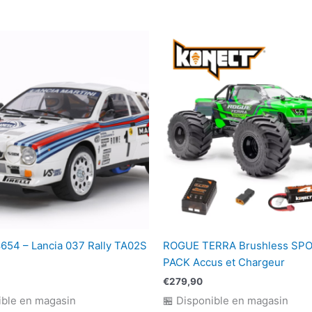
-
106064-
4-
PINK
654 – Lancia 037 Rally TA02S
ROGUE TERRA Brushless SPO
PACK Accus et Chargeur
€
279,90
ible en magasin
🏪 Disponible en magasin