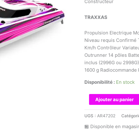
Constructeur
TRAXXAS
Propulsion Electrique M
Niveau requis Confirmé T
Km/h Contrôleur Variate
Outrunner 14 pôles Batt
inclus (2996G ou 2998G)
1600 g Radiocommande R
Disponibilité :
En stock
quantité
Ajouter au panier
de
Traxxas
UGS :
AR47202
Catégori
-
🏪 Disponible en magasi
DISRUPTOR
Rose