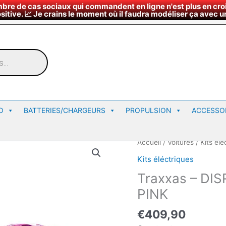
bre de cas sociaux qui commandent en ligne n'est plus en croi
¤
∇
Nous rendre vi
Horaires du magasin
sitive. 📈 Je crains le moment où il faudra modéliser ça avec un
O
BATTERIES/CHARGEURS
PROPULSION
ACCESSO
Accueil
/
Voitures
/
Kits élé
Kits éléctriques
Traxxas – DI
PINK
€
409,90