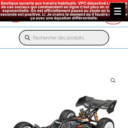
Boutique ouverte aux horaire habituels. VPC désactivé Le nombre
de cas sociaux qui commandent en ligne n'est plus en croissance
exponentielle. On est officiellement passé au stade où la dérivée
seconde est positive. 📈 Je crains le moment où il faudra modéliser
ça avec une équation différentielle.
€
0,00
Aller
au
Recherche
de
contenu
produits