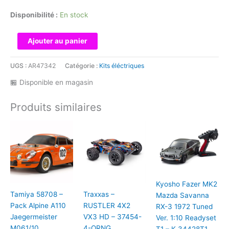
Disponibilité :
En stock
quantité
Ajouter au panier
de
Traxxas
UGS :
AR47342
Catégorie :
Kits éléctriques
-
🏪 Disponible en magasin
JATO
4X4
Produits similaires
VXL
BRUSHLESS
Orange
-
90386-
4-
ORNG
Kyosho Fazer MK2
Tamiya 58708 –
Traxxas –
Mazda Savanna
Pack Alpine A110
RUSTLER 4X2
RX-3 1972 Tuned
Jaegermeister
VX3 HD – 37454-
Ver. 1:10 Readyset
M061/10
4-ORNG
T1 – K.34428T1