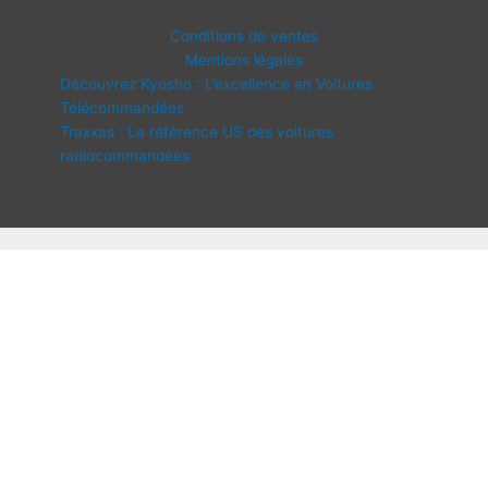
Conditions de ventes
Mentions légales
Découvrez Kyosho : L’excellence en Voitures
Télécommandées
Traxxas : La référence US des voitures
radiocommandées
Copyright © 2026 IDF Modélisme | Propulsé par
Thème WordPress
Astra
Disponibilité :
En stock