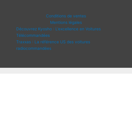
Conditions de ventes
Mentions légales
Découvrez Kyosho : L’excellence en Voitures
Télécommandées
Traxxas : La référence US des voitures
radiocommandées
Copyright © 2026 IDF Modélisme | Propulsé par
Thème WordPress
Astra
Disponibilité :
En stock