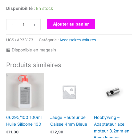
Disponibilité :
En stock
quantité
Ajouter au panier
-
+
de
R17007
UGS :
AR33173
Catégorie :
Accessoires Voitures
-
Tringlerie
🏪 Disponible en magasin
gaz
/
Produits similaires
frein
voiture
RC
66295/100 100ml
Jauge Hauteur de
Hobbywing –
Huile Silicone 100
Caisse 4mm Bleue
Adaptateur axe
moteur 3.2mm en
€
11,30
€
12,90
5mm longeur