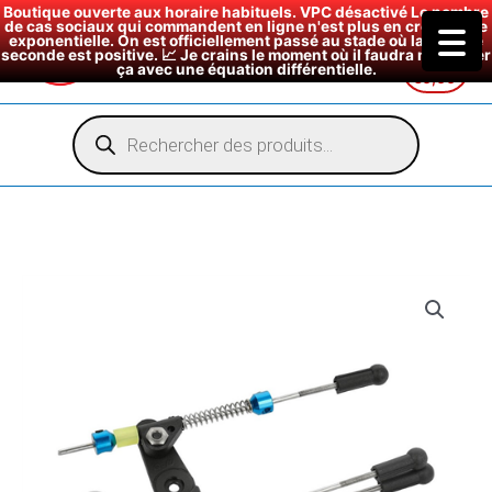
Boutique ouverte aux horaire habituels. VPC désactivé Le nombre
de cas sociaux qui commandent en ligne n'est plus en croissance
exponentielle. On est officiellement passé au stade où la dérivée
seconde est positive. 📈 Je crains le moment où il faudra modéliser
ça avec une équation différentielle.
€
0,00
Aller
au
Recherche
de
contenu
produits