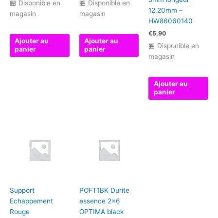
🏪 Disponible en
🏪 Disponible en
12.20mm –
magasin
magasin
HW86060140
€
5,90
Ajouter au
Ajouter au
🏪 Disponible en
panier
panier
magasin
Ajouter au
panier
Support
POFT1BK Durite
Echappement
essence 2×6
Rouge
OPTIMA black