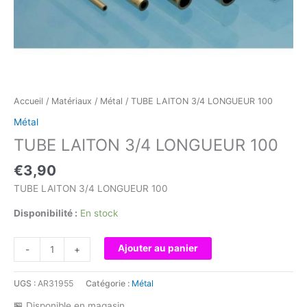
Accueil
/
Matériaux
/
Métal
/ TUBE LAITON 3/4 LONGUEUR 100
Métal
TUBE LAITON 3/4 LONGUEUR 100
€
3,90
TUBE LAITON 3/4 LONGUEUR 100
Disponibilité :
En stock
quantité
Ajouter au panier
-
+
de
TUBE
UGS :
AR31955
Catégorie :
Métal
LAITON
3/4
🏪 Disponible en magasin