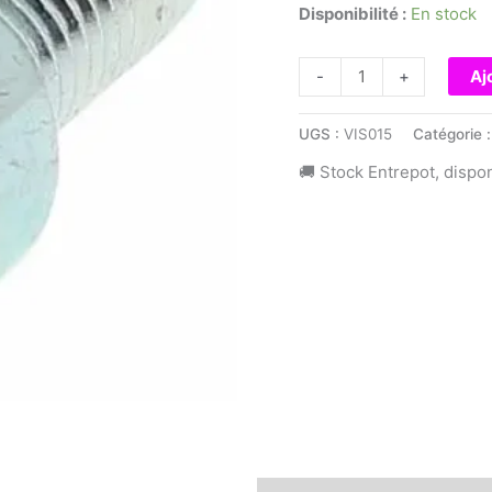
Disponibilité :
En stock
quantité
-
+
Aj
de
Vis
UGS :
VIS015
Catégorie 
Tęte
🚚 Stock Entrepot, dispo
Cylindrique
BTR
M3x12
-
5pcs