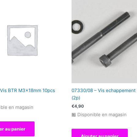
 Vis BTR M3x18mm 10pcs
07330/08 – Vis echappement
(2p)
€
4,90
ible en magasin
🏪 Disponible en magasin
er au panier
Ajouter au panier