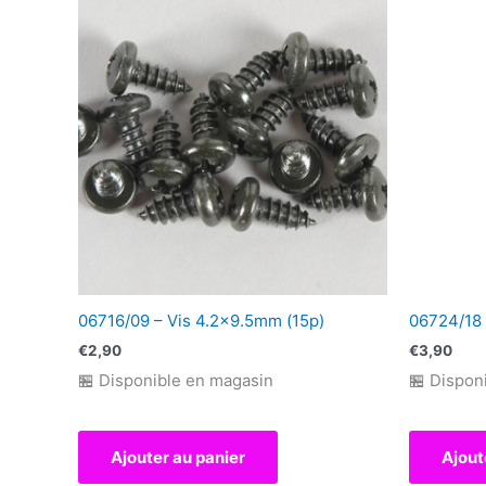
06716/09 – Vis 4.2×9.5mm (15p)
06724/18
€
2,90
€
3,90
🏪 Disponible en magasin
🏪 Dispon
Ajouter au panier
Ajout