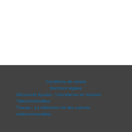
Conditions de ventes
Mentions légales
Découvrez Kyosho : L’excellence en Voitures
Télécommandées
Traxxas : La référence US des voitures
radiocommandées