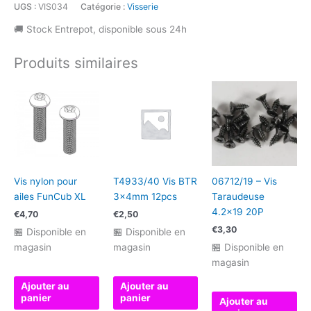
UGS :
VIS034
Catégorie :
Visserie
Tęte
🚚 Stock Entrepot, disponible sous 24h
Fraisée
BTR
Produits similaires
M3x10
-
10pcs
Vis nylon pour
T4933/40 Vis BTR
06712/19 – Vis
ailes FunCub XL
3x4mm 12pcs
Taraudeuse
4.2×19 20P
€
4,70
€
2,50
€
3,30
🏪 Disponible en
🏪 Disponible en
magasin
magasin
🏪 Disponible en
magasin
Ajouter au
Ajouter au
panier
panier
Ajouter au