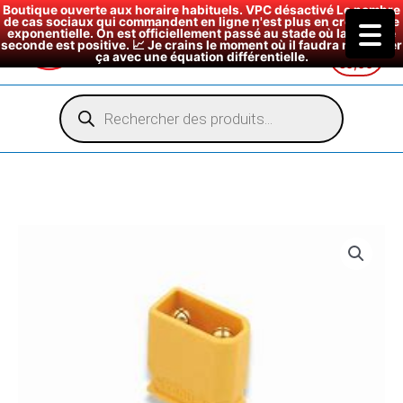
Boutique ouverte aux horaire habituels. VPC désactivé Le nombre
de cas sociaux qui commandent en ligne n'est plus en croissance
exponentielle. On est officiellement passé au stade où la dérivée
seconde est positive. 📈 Je crains le moment où il faudra modéliser
ça avec une équation différentielle.
€
0,00
Aller
au
Recherche
de
contenu
produits