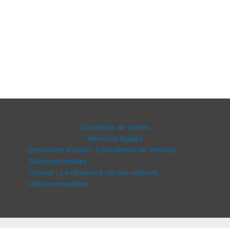
Conditions de ventes
Mentions légales
Découvrez Kyosho : L’excellence en Voitures
Télécommandées
Traxxas : La référence US des voitures
radiocommandées