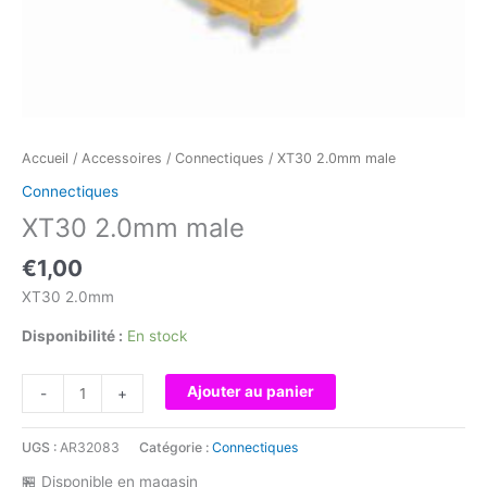
Accueil
/
Accessoires
/
Connectiques
/ XT30 2.0mm male
Connectiques
XT30 2.0mm male
€
1,00
XT30 2.0mm
Disponibilité :
En stock
quantité
Ajouter au panier
-
+
de
XT30
UGS :
AR32083
Catégorie :
Connectiques
2.0mm
male
🏪 Disponible en magasin