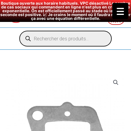
Boutique ouverte aux horaire habituels. VPC désactivé Le nombre
de cas sociaux qui commandent en ligne n'est plus en croissance
exponentielle. On est officiellement passé au stade où la dérivée
seconde est positive. 📈 Je crains le moment où il faudra modéliser
ça avec une équation différentielle.
€
0,00
Aller
au
Recherche
de
contenu
produits