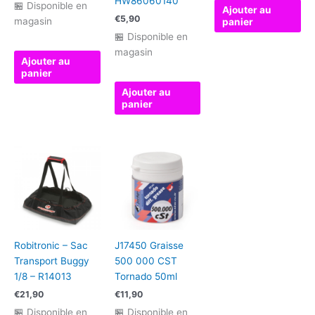
HW86060140
🏪 Disponible en
Ajouter au
€
5,90
magasin
panier
🏪 Disponible en
magasin
Ajouter au
panier
Ajouter au
panier
Robitronic – Sac
J17450 Graisse
Transport Buggy
500 000 CST
1/8 – R14013
Tornado 50ml
€
21,90
€
11,90
🏪 Disponible en
🏪 Disponible en