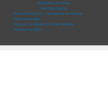
Conditions de ventes
Mentions légales
Découvrez Kyosho : L’excellence en Voitures
Télécommandées
Traxxas : La référence US des voitures
radiocommandées
Copyright © 2026 IDF Modélisme | Propulsé par
Thème WordPress
Astra
Disponibilité :
En stock
quantité
-
+
Ajouter au panier
de