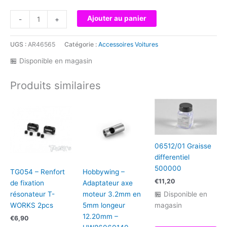
quantité
Ajouter au panier
-
+
de
ZN32007
UGS :
AR46565
Catégorie :
Accessoires Voitures
-
Joint
🏪 Disponible en magasin
d'isolateur
Zenoah
Produits similaires
06512/01 Graisse
differentiel
500000
TG054 – Renfort
Hobbywing –
€
11,20
de fixation
Adaptateur axe
🏪 Disponible en
résonateur T-
moteur 3.2mm en
magasin
WORKS 2pcs
5mm longeur
12.20mm –
€
6,90