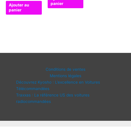
panier
Ajouter au
panier
Conditions de ventes
Mentions légales
Découvrez Kyosho : L’excellence en Voitures
Télécommandées
Traxxas : La référence US des voitures
radiocommandées
Copyright © 2026 IDF Modélisme | Propulsé par
Thème WordPress