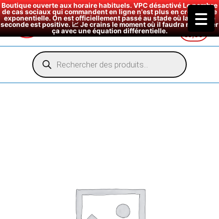
Boutique ouverte aux horaire habituels. VPC désactivé Le nombre
de cas sociaux qui commandent en ligne n'est plus en croissance
exponentielle. On est officiellement passé au stade où la dérivée
seconde est positive. 📈 Je crains le moment où il faudra modéliser
ça avec une équation différentielle.
€
0,00
Aller
au
Recherche
de
contenu
produits