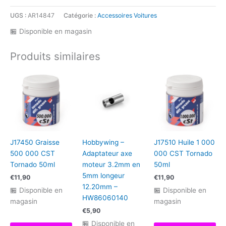
UGS :
AR14847
Catégorie :
Accessoires Voitures
🏪 Disponible en magasin
Produits similaires
J17450 Graisse
Hobbywing –
J17510 Huile 1 000
500 000 CST
Adaptateur axe
000 CST Tornado
Tornado 50ml
moteur 3.2mm en
50ml
5mm longeur
€
11,90
€
11,90
12.20mm –
🏪 Disponible en
🏪 Disponible en
HW86060140
magasin
magasin
€
5,90
🏪 Disponible en