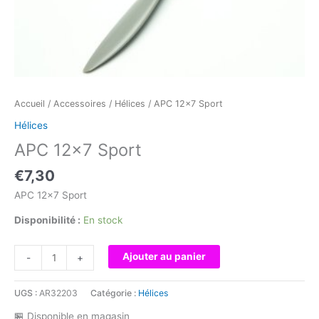
Accueil
/
Accessoires
/
Hélices
/ APC 12×7 Sport
Hélices
APC 12×7 Sport
€
7,30
APC 12×7 Sport
Disponibilité :
En stock
quantité
Ajouter au panier
-
+
de
APC
UGS :
AR32203
Catégorie :
Hélices
12x7
Sport
🏪 Disponible en magasin