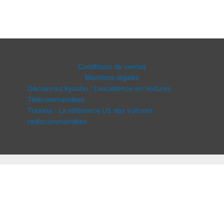
Conditions de ventes
Mentions légales
Découvrez Kyosho : L’excellence en Voitures
Télécommandées
Traxxas : La référence US des voitures
radiocommandées
Copyright © 2026 IDF Modélisme | Propulsé par
Thème WordPress
Astra