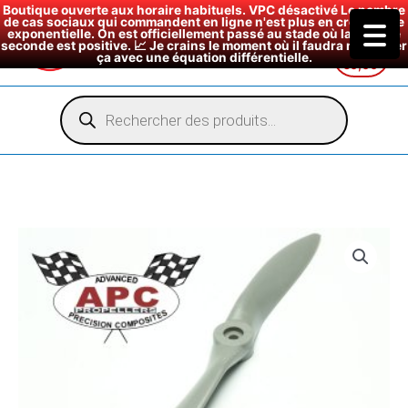
Boutique ouverte aux horaire habituels. VPC désactivé Le nombre
de cas sociaux qui commandent en ligne n'est plus en croissance
exponentielle. On est officiellement passé au stade où la dérivée
seconde est positive. 📈 Je crains le moment où il faudra modéliser
ça avec une équation différentielle.
€
0,00
Aller
au
Recherche
de
contenu
produits