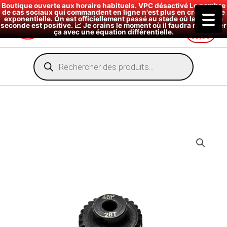
Boutique ouverte aux horaire habituels. VPC désactivé Le nombre
de cas sociaux qui commandent en ligne n'est plus en croissance
exponentielle. On est officiellement passé au stade où la dérivée
seconde est positive. 📈 Je crains le moment où il faudra modéliser
ça avec une équation différentielle.
€
0,00
Aller
au
Recherche
de
contenu
produits