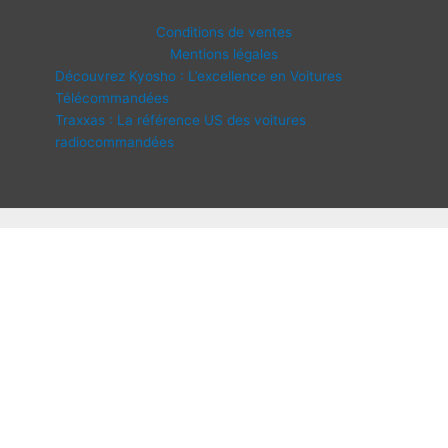
Conditions de ventes
Mentions légales
Découvrez Kyosho : L’excellence en Voitures
Télécommandées
Traxxas : La référence US des voitures
radiocommandées
Copyright © 2026 IDF Modélisme | Propulsé par
Thème WordPress
Astra
Disponibilité :
En stock