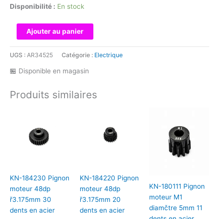
Disponibilité :
En stock
quantité
Ajouter au panier
de
KN-
UGS :
AR34525
Catégorie :
Electrique
184228
🏪 Disponible en magasin
Pignon
moteur
Produits similaires
48dp
ř3.175mm
28
dents
en
acier
KN-184230 Pignon
KN-184220 Pignon
KN-180111 Pignon
moteur 48dp
moteur 48dp
moteur M1
ř3.175mm 30
ř3.175mm 20
diamčtre 5mm 11
dents en acier
dents en acier
dents en acier