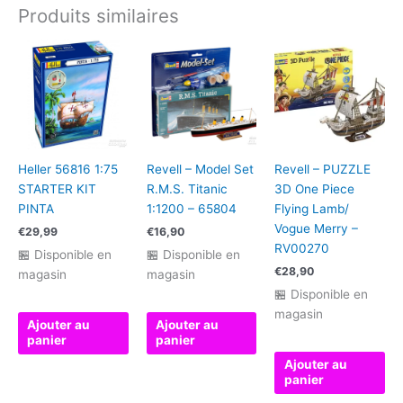
Produits similaires
RMS
TITANIC
-
RV00112
Heller 56816 1:75
Revell – Model Set
Revell – PUZZLE
STARTER KIT
R.M.S. Titanic
3D One Piece
PINTA
1:1200 – 65804
Flying Lamb/
Vogue Merry –
€
29,99
€
16,90
RV00270
🏪 Disponible en
🏪 Disponible en
€
28,90
magasin
magasin
🏪 Disponible en
magasin
Ajouter au
Ajouter au
panier
panier
Ajouter au
panier