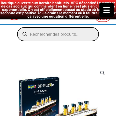
Boutique ouverte aux horaire habituels. VPC désactivé Le nombre
de cas sociaux qui commandent en ligne n'est plus en croissance
exponentielle. On est officiellement passé au stade où la dérivée
seconde est positive. 📈 Je crains le moment où il faudra modéliser
ça avec une équation différentielle.
€
0,00
Aller
au
Recherche
de
contenu
produits