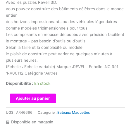
Avec les puzzles Revell 3D.
vous pouvez construire des bâtiments célèbres dans le monde
entier.
des horizons impressionnants ou des véhicules légendaires
comme modèles tridimensionnels pour tous.
Les composants en mousse découpés avec précision facilitent
le montage – pas besoin d’outils ou d’outils.
Selon la taille et la complexité du modèle.
le plaisir de construire peut varier de quelques minutes à
plusieurs heures.
(Echelle : Echelle variable) Marque :REVELL Echelle :NC Réf
:RV00112 Catégorie :Autres
Disponibilité :
En stock
quantité
Ajouter au panier
de
Revell
UGS :
AR46666
Catégorie :
Bateaux Maquettes
-
🏪 Disponible en magasin
PUZZLE
3D