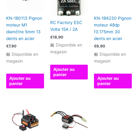
KN-180113 Pignon
KN-184230 Pignon
RC Factory ESC
moteur M1
moteur 48dp
Volta 15A / 2A
diamčtre 5mm 13
ř3.175mm 30
€
18,90
dents en acier
dents en acier
🏪 Disponible en
€
7,90
€
6,90
magasin
🏪 Disponible en
🏪 Disponible en
magasin
magasin
Ajouter au
panier
Ajouter au
Ajouter au
panier
panier