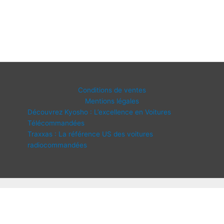
Conditions de ventes
Mentions légales
Découvrez Kyosho : L’excellence en Voitures
Télécommandées
Traxxas : La référence US des voitures
radiocommandées
Copyright © 2026 IDF Modélisme | Propulsé par
Thème WordPress
Astra