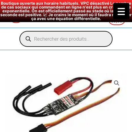
Boutique ouverte aux horaire habituels. VPC désactivé Le nombre
de cas sociaux qui commandent en ligne n'est plus en croissance
exponentielle. On est officiellement passé au stade où la dérivée
seconde est positive. 📈 Je crains le moment où il faudra modéliser
ça avec une équation différentielle.
€
0,00
Aller
au
Recherche
de
contenu
produits