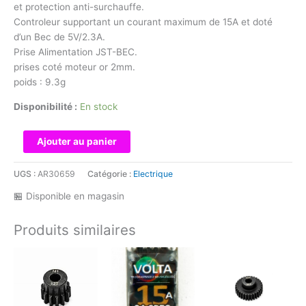
et protection anti-surchauffe.
Controleur supportant un courant maximum de 15A et doté
d’un Bec de 5V/2.3A.
Prise Alimentation JST-BEC.
prises coté moteur or 2mm.
poids : 9.3g
Disponibilité :
En stock
quantité
Ajouter au panier
de
ROXXY
UGS :
AR30659
Catégorie :
Electrique
BL-
🏪 Disponible en magasin
Control
715
Produits similaires
S-
BEC